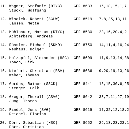
11. Wagner, Stefanie (DTYC)     GER 8633   16,18,15,1,7 
    Stückl, Wolfgang

12. Wisolek, Robert (SCLW)      GER 8519   7,8,35,13,11 
    Jansen, Nette

13. Mühlbauer, Markus (DTYC)    GER 8580   23,16,20,4,2 
    Achterberg, Andreas

14. Rössler, Michael (SKMD)     GER 8750   14,11,4,16,24
    Neuhaus, Holger

15. Holzapfel, Alexander (HSC)  GER 8609   11,9,13,14,38
    Ipach, Dirk

16. Niefert, Christian (BSV)    GER 8686   9,20,19,10,26
    Weber, Thomas

17. Gerdes, Rainer (SSCK)       GER 8441   18,15,30,6,25
    Stenger, Falk

18. Greger, Thoralf (ASVG)      GER 8642   33,7,11,27,19
    Jung, Thomas

19. Findel, Jens (SVG)          GER 8619   17,32,12,18,2
    Reichel, Florian

20. Dörr, Sebastian (HSC)       GER 8652   26,13,23,23,1
    Dörr, Christian
