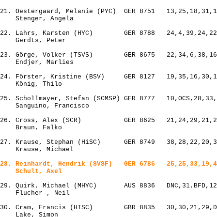
21. Oestergaard, Melanie (PYC)  GER 8751   13,25,18,31,1
    Stenger, Angela

22. Lahrs, Karsten (HYC)        GER 8788   24,4,39,24,22
    Gerdts, Peter

23. Görge, Volker (TSVS)        GER 8675   22,34,6,38,16
    Endjer, Marlies

24. Förster, Kristine (BSV)     GER 8127   19,35,16,30,1
    König, Thilo

25. Schollmayer, Stefan (SCMSP) GER 8777   10,OCS,28,33,
    Sanguino, Francisco

26. Cross, Alex (SCR)           GER 8625   21,24,29,21,2
    Braun, Falko

27. Krause, Stephan (HiSC)      GER 8749   38,28,22,20,3
28. Reinhardt, Hendrik (SVSF)   GER 6786   25,25,33,19,4
29. Quirk, Michael (MHYC)       AUS 8836   DNC,31,BFD,12
    Flucher , Neil

30. Cram, Francis (HISC)        GBR 8835   30,30,21,29,D
    Lake, Simon
