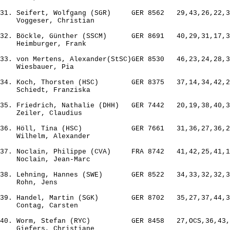
31. Seifert, Wolfgang (SGR)     GER 8562   29,43,26,22,3
    Voggeser, Christian

32. Böckle, Günther (SSCM)      GER 8691   40,29,31,17,3
    Heimburger, Frank

33. von Mertens, Alexander(StSC)GER 8530   46,23,24,28,3
    Wiesbauer, Pia

34. Koch, Thorsten (HSC)        GER 8375   37,14,34,42,2
    Schiedt, Franziska

35. Friedrich, Nathalie (DHH)   GER 7442   20,19,38,40,3
    Zeiler, Claudius

36. Höll, Tina (HSC)            GER 7661   31,36,27,36,2
    Wilhelm, Alexander

37. Noclain, Philippe (CVA)     FRA 8742   41,42,25,41,1
    Noclain, Jean-Marc

38. Lehning, Hannes (SWE)       GER 8522   34,33,32,32,3
    Rohn, Jens

39. Handel, Martin (SGK)        GER 8702   35,27,37,44,3
    Contag, Carsten

40. Worm, Stefan (RYC)          GER 8458   27,OCS,36,43,
    Giefers, Christiane
