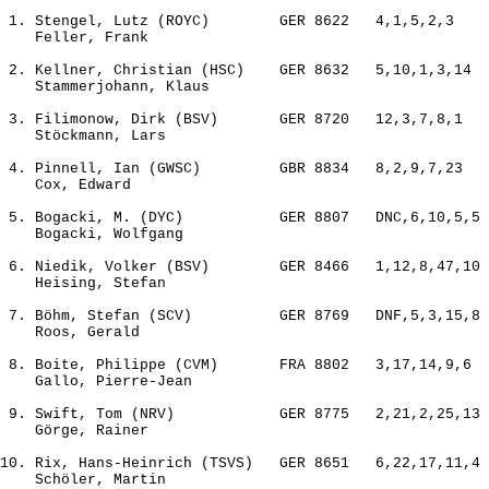
 1. Stengel, Lutz (ROYC)        GER 8622   4,1,5,2,3    
    Feller, Frank

 2. Kellner, Christian (HSC)    GER 8632   5,10,1,3,14  
    Stammerjohann, Klaus

 3. Filimonow, Dirk (BSV)       GER 8720   12,3,7,8,1   
    Stöckmann, Lars

 4. Pinnell, Ian (GWSC)         GBR 8834   8,2,9,7,23   
    Cox, Edward

 5. Bogacki, M. (DYC)           GER 8807   DNC,6,10,5,5 
    Bogacki, Wolfgang

 6. Niedik, Volker (BSV)        GER 8466   1,12,8,47,10 
    Heising, Stefan

 7. Böhm, Stefan (SCV)          GER 8769   DNF,5,3,15,8 
    Roos, Gerald

 8. Boite, Philippe (CVM)       FRA 8802   3,17,14,9,6  
    Gallo, Pierre-Jean

 9. Swift, Tom (NRV)            GER 8775   2,21,2,25,13 
    Görge, Rainer

10. Rix, Hans-Heinrich (TSVS)   GER 8651   6,22,17,11,4 
    Schöler, Martin
