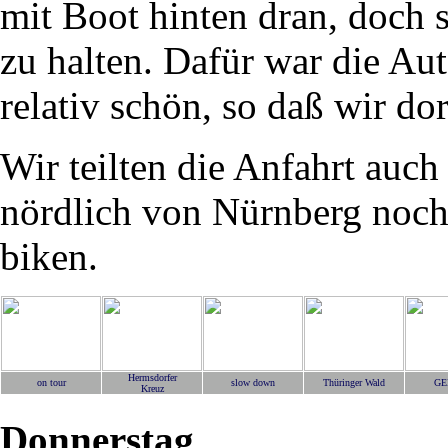
mit Boot hinten dran, doch
zu halten. Dafür war die Au
relativ schön, so daß wir do
Wir teilten die Anfahrt auch
nördlich von Nürnberg noch
biken.
Hermsdorfer
on tour
slow down
Thüringer Wald
GE
Kreuz
Donnerstag