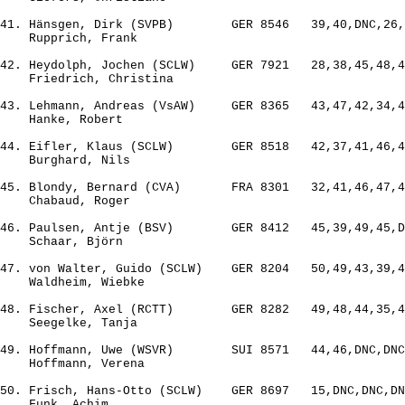
41. Hänsgen, Dirk (SVPB)        GER 8546   39,40,DNC,26,
    Rupprich, Frank

42. Heydolph, Jochen (SCLW)     GER 7921   28,38,45,48,4
    Friedrich, Christina

43. Lehmann, Andreas (VsAW)     GER 8365   43,47,42,34,4
    Hanke, Robert

44. Eifler, Klaus (SCLW)        GER 8518   42,37,41,46,4
    Burghard, Nils

45. Blondy, Bernard (CVA)       FRA 8301   32,41,46,47,4
    Chabaud, Roger

46. Paulsen, Antje (BSV)        GER 8412   45,39,49,45,D
    Schaar, Björn

47. von Walter, Guido (SCLW)    GER 8204   50,49,43,39,4
    Waldheim, Wiebke

48. Fischer, Axel (RCTT)        GER 8282   49,48,44,35,4
    Seegelke, Tanja

49. Hoffmann, Uwe (WSVR)        SUI 8571   44,46,DNC,DNC
    Hoffmann, Verena

50. Frisch, Hans-Otto (SCLW)    GER 8697   15,DNC,DNC,DN
    Funk, Achim
