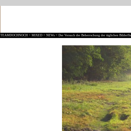
>
>
>
TEAMDOCHNOCH
MIXED
NEWs
Der Versuch der Beherrschung der täglichen Bilderflu