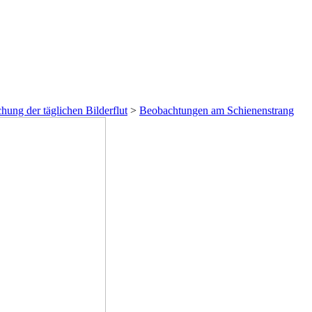
hung der täglichen Bilderflut
>
Beobachtungen am Schienenstrang