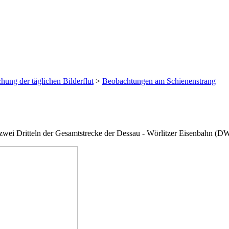
hung der täglichen Bilderflut
>
Beobachtungen am Schienenstrang
wei Dritteln der Gesamtstrecke der Dessau - Wörlitzer Eisenbahn (D