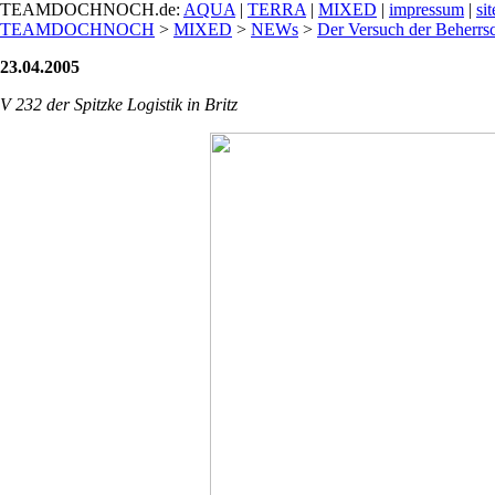
TEAMDOCHNOCH.de:
AQUA
|
TERRA
|
MIXED
|
impressum
|
si
TEAMDOCHNOCH
>
MIXED
>
NEWs
>
Der Versuch der Beherrsc
23.04.2005
V 232 der Spitzke Logistik in Britz