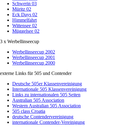
Schwerin 03
Müritz 02
Eck Days 02
Himmelfahrt
Wittensee 02
Müggelsee 02
3 x Werbellinseecup
Werbellinseecup 2002
Werbellinseecup 2001
Werbellinseecup 2000
externe Links für 505 und Contender
Deutsche 505er Klassenvereinigung
Internationale 505 Klassenvereinigung
Links zu internationalen 505 Seiten
Australian 505 Association
Western Australian 505 Association
505 class Croatia
deutsche Contendervereinigung
internationale Contender-Vereinigung