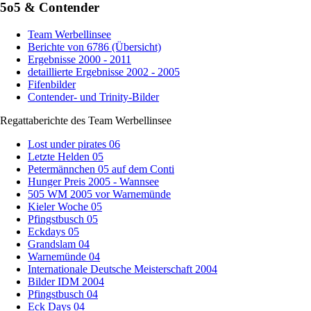
5o5 & Contender
Team Werbellinsee
Berichte von 6786 (Übersicht)
Ergebnisse 2000 - 2011
detaillierte Ergebnisse 2002 - 2005
Fifenbilder
Contender- und Trinity-Bilder
Regattaberichte des Team Werbellinsee
Lost under pirates 06
Letzte Helden 05
Petermännchen 05 auf dem Conti
Hunger Preis 2005 - Wannsee
505 WM 2005 vor Warnemünde
Kieler Woche 05
Pfingstbusch 05
Eckdays 05
Grandslam 04
Warnemünde 04
Internationale Deutsche Meisterschaft 2004
Bilder IDM 2004
Pfingstbusch 04
Eck Days 04