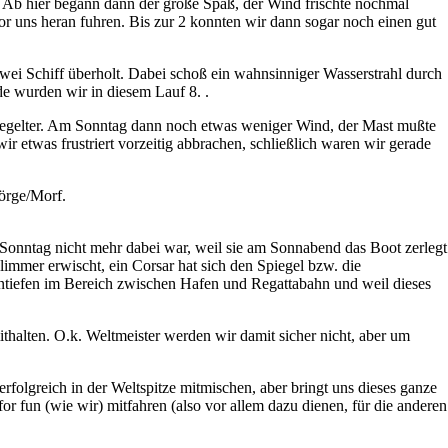
 Ab hier begann dann der große Spaß, der Wind frischte nochmal
fe vor uns heran fuhren. Bis zur 2 konnten wir dann sogar noch einen gut
zwei Schiff überholt. Dabei schoß ein wahnsinniger Wasserstrahl durch
de wurden wir in diesem Lauf 8. .
geregelter. Am Sonntag dann noch etwas weniger Wind, der Mast mußte
ir etwas frustriert vorzeitig abbrachen, schließlich waren wir gerade
Görge/Morf.
onntag nicht mehr dabei war, weil sie am Sonnabend das Boot zerlegt
immer erwischt, ein Corsar hat sich den Spiegel bzw. die
Untiefen im Bereich zwischen Hafen und Regattabahn und weil dieses
thalten. O.k. Weltmeister werden wir damit sicher nicht, aber um
folgreich in der Weltspitze mitmischen, aber bringt uns dieses ganze
for fun (wie wir) mitfahren (also vor allem dazu dienen, für die anderen