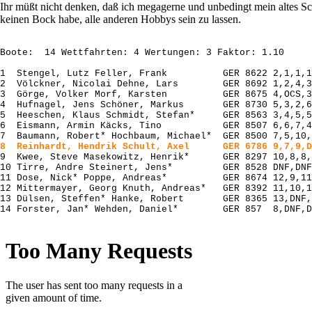
Ihr müßt nicht denken, daß ich megagerne und unbedingt mein altes Sch
keinen Bock habe, alle anderen Hobbys sein zu lassen.
Boote:  14 Wettfahrten: 4 Wertungen: 3 Faktor: 1.10

1  Stengel, Lutz Feller, Frank 		GER 8622 2,1,1,1 	110.00

2  Völckner, Nicolai Dehne, Lars 	GER 8692 1,2,4,3 	102.14

3  Görge, Volker Morf, Karsten  	GER 8675 4,OCS,3,2 	94.29

4  Hufnagel, Jens Schöner, Markus 	GER 8730 5,3,2,6 	86.43

5  Heeschen, Klaus Schmidt, Stefan* 	GER 8563 3,4,5,5 	78.57

6  Eismann, Armin Käcks, Tino		GER 8507 6,6,7,4 	70.71


9  Kwee, Steve Masekowitz, Henrik* 	GER 8297 10,8,8,9 	47.14

10 Tirre, Andre Steinert, Jens*	        GER 8528 DNF,DNF,6,7	39.29

11 Dose, Nick* Poppe, Andreas* 	        GER 8674 12,9,11,10 	31.43

12 Mittermayer, Georg Knuth, Andreas* 	GER 8392 11,10,13,12 	23.57

13 Dülsen, Steffen* Hanke, Robert  	GER 8365 13,DNF,12,11 	15.71 
