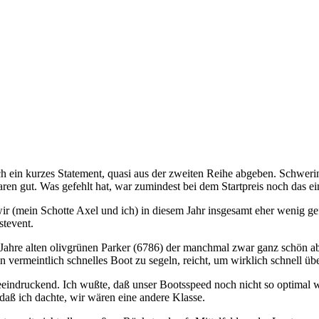
ch ein kurzes Statement, quasi aus der zweiten Reihe abgeben. Schweri
 gut. Was gefehlt hat, war zumindest bei dem Startpreis noch das ei
wir (mein Schotte Axel und ich) in diesem Jahr insgesamt eher wenig 
tevent.
4! Jahre alten olivgrünen Parker (6786) der manchmal zwar ganz schön a
ein vermeintlich schnelles Boot zu segeln, reicht, um wirklich schnell
eindruckend. Ich wußte, daß unser Bootsspeed noch nicht so optimal wa
daß ich dachte, wir wären eine andere Klasse.