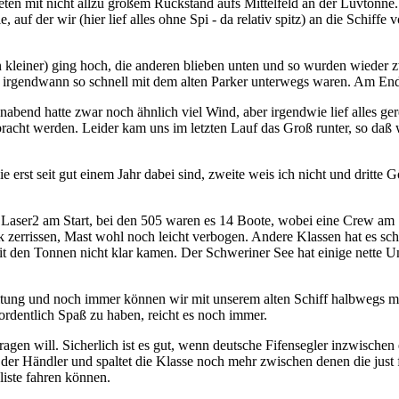
n mit nicht allzu großem Rückstand aufs Mittelfeld an der Luvtonne.
e, auf der wir (hier lief alles ohne Spi - da relativ spitz) an die Schif
n kleiner) ging hoch, die anderen blieben unten und so wurden wieder 
its irgendwann so schnell mit dem alten Parker unterwegs waren. Am En
nabend hatte zwar noch ähnlich viel Wind, aber irgendwie lief alles 
bracht werden. Leider kam uns im letzten Lauf das Groß runter, so daß w
rst seit gut einem Jahr dabei sind, zweite weis ich nicht und dritte 
aser2 am Start, bei den 505 waren es 14 Boote, wobei eine Crew am S
errissen, Mast wohl noch leicht verbogen. Andere Klassen hat es schl
it den Tonnen nicht klar kamen. Der Schweriner See hat einige nette 
altung und noch immer können wir mit unserem alten Schiff halbwegs mi
rdentlich Spaß zu haben, reicht es noch immer.
n will. Sicherlich ist es gut, wenn deutsche Fifensegler inzwischen er
el der Händler und spaltet die Klasse noch mehr zwischen denen die just 
liste fahren können.