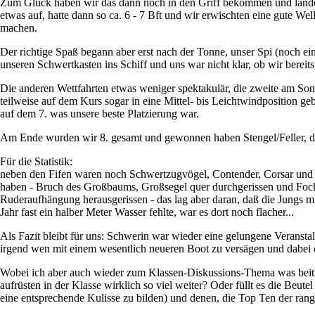
Zum Glück haben wir das dann noch in den Griff bekommen und landete
etwas auf, hatte dann so ca. 6 - 7 Bft und wir erwischten eine gute Well
machen.
Der richtige Spaß begann aber erst nach der Tonne, unser Spi (noch ei
unseren Schwertkasten ins Schiff und uns war nicht klar, ob wir bere
Die anderen Wettfahrten etwas weniger spektakulär, die zweite am Son
teilweise auf dem Kurs sogar in eine Mittel- bis Leichtwindposition ge
auf dem 7. was unsere beste Platzierung war.
Am Ende wurden wir 8. gesamt und gewonnen haben Stengel/Feller, die e
Für die Statistik:
neben den Fifen waren noch Schwertzugvögel, Contender, Corsar und L
haben - Bruch des Großbaums, Großsegel quer durchgerissen und Fock z
Ruderaufhängung herausgerissen - das lag aber daran, daß die Jungs m
Jahr fast ein halber Meter Wasser fehlte, war es dort noch flacher...
Als Fazit bleibt für uns: Schwerin war wieder eine gelungene Veranst
irgend wen mit einem wesentlich neueren Boot zu versägen und dabei o
Wobei ich aber auch wieder zum Klassen-Diskussions-Thema was beitrage
aufrüsten in der Klasse wirklich so viel weiter? Oder füllt es die Beut
eine entsprechende Kulisse zu bilden) und denen, die Top Ten der rang