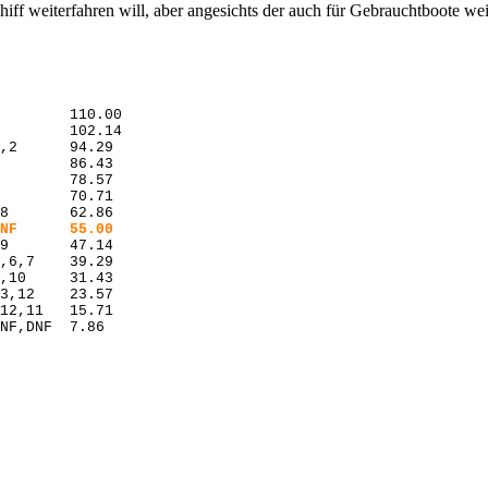
iff weiterfahren will, aber angesichts der auch für Gebrauchtboote wei
8  Reinhardt, Hendrik Schult, Axel 	GER 6786 9,7,9,DNF 	55.00