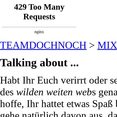
TEAMDOCHNOCH
>
MI
Talking about ...
Habt Ihr Euch verirrt oder s
des
wilden weiten web
s gen
hoffe, Ihr hattet etwas Spaß
gehe natürlich davon aus, d