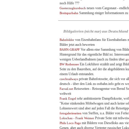
noch Hilfe ???
neues vom Cargonaut - endlich 
Gueterzugkursbuch
Sammlung einiger Informationen zu
Breitspurbahn
Bildgalerien (nicht nur) aus Deutschland
von Eisenbahnfans für Eisenbahnfans m
Bahnbilder
Bilder jetzt auch bewerten
Vor allem eine Sammlung von Bilde
BAHN-GRAPF
Hintergrund für das eigentliche Bild ist. Interessan
wenigen Ueberlandbahnen (auch zu finden über
gr
Ein Lokführer erzählt und zeigt Bild
BW Rothensee
Seite zu den Baureihen, auf der die abgebildeten k
einem Urlaub entstanden.
private Bahnfotoseite, die sich vor 
czechrailways
deutsch - über den Link zu ostbahn.info geht es w
Reiseseiten - Reiseagentur von Bernd Se
Farrail.net
weltweit
sehr ambitionierte Dampflokseite, wob
Frank Engel
"Keine stinkenden Möbelwagen und auch keine selb
Lohnenswert sind aber auf jeden Fall die Reisetipp
von Steffen, u.a. Bilder von Ferk
fotogalerieseiten
Private Seite mit teilwei
Lokschau - Frank Weimer
mit Bildern von Dieselloks aus vie
Phils Loco Page
Genen, aber auch diverse Vertreter russischer Lok