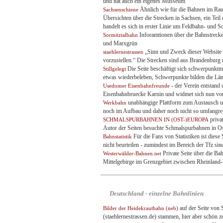
und hat auch ein eigenes Musseum
Ähnlich wie für die Bahnen im Rau
Sachsenschiene
Übersichten über die Strecken in Sachsen, ein Teil
handelt es sich in erster Linie um Feldbahn- und 
Inforamtionen über die Bahnstrecke
Sormitztalbahn
und Marxgrün
„Sinn und Zweck dieser Website 
staehlernestrassen
vorzustellen.“ Die Strecken sind aus Brandenburg
Die Seite beschäftigt sich schwerpunktm
Stillgelegt
etwas wiederbeleben, Schwerpunkte bilden die L
- der Verein entstand
Usedomer Eisenbahnfreunde
Eisenbahnbruecke Karnin und widmet sich nun v
unabhängige Plattform zum Austausch un
Werkbahn
noch im Aufbau und daher noch nicht so umfangre
priva
SCHMALSPURBAHNEN IN (OST-)EUROPA
Autor der Seiten besuchte Schmalspurbahnen in O
Für die Fans von Statistiken ist diese
Bahnstatistik
nicht beurteilen - zumindest im Bereich der Tfz s
Private Seite über die Ba
Westerwälder-Bahnen.net
Mittelgebirge im Grenzgebiet zwischen Rheinland-P
Deutschland - einzelne Bahnlinien
auf der Seite von 
Bilder der Heidekrautbahn (neb)
(staehlernestrassen.de) stammen, hier aber schön 