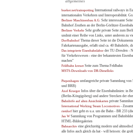
allgemeines
International railways in
bueker.net/trainspotting
internationalen Verkehren und Interoperabilität. G
Sehr interessante Sei
Berliner Maschinenbau A.G.
Bahnhof Zeuthen an der Berlin-Görlitzer-Eisenbah
Sehr große private Seite zum Berl
Berliner Verkehr
undmit einer Reihe von Links, unter anderem zu vi
Thema dieser Seite ist die Dokumenta
Dorfbahnhof
Fahrkartenausgabe, erfaßt sind ca. 40 Bahnhöfe, die
der TU-Dresden - Na
Das integrierte Eisenbahnlabor
für Verkehrswesen - eine der bekanntesten Eisenb
machen"
Seite zum Thema Feldbahn
Feldbahn kreuzt
MSTS-Downloads von DR-Dieselloks
umfangreiche private Sammlung von 
Piepenhagen
und BRB)
Infos über die Eisenbahnlinien: in 
Axel Krueger
(Berlin-Köngigsberg) und andere Strecken der e
private Sammlu
Bahnhöfe auf alten Ansichtskarten
- Zusam
International Working Steam Locomotives
hier geht es u.a. um die Bahn - BR 233 (di
rietdorf
Sammlung von Programmen und Bahnbildern,
Jan W
HTML-Bildergalerien
eine gleichzeitig modern und altmodisch
Bahnarchiv
alle Infos auch gleich da hat - will heissen: die grob