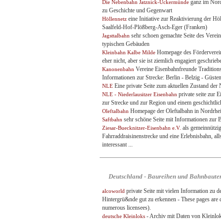
ganz im Nordo
Die Nebenbahn Jatznick-Ückermünde
zu Geschichte und Gegenwart
eine Initiative zur Reaktivierung der 
Höllennetz
Saalfeld-Hof-Plößberg-Asch-Eger (Franken)
sehr schoen gemachte Seite des Verein
Jagsttalbahn
typischen Gebäuden
Homepage des Förderverein 
Kleinbahn Kalbe Milde
eher nicht, aber sie ist ziemlich engagiert geschrieb
Vereine Eisenbahnfreunde Tradition
Kanonenbahn
Informationen zur Strecke: Berlin - Belzig - Güst
Eine private Seite zum aktuellen Zustand der 
NLE
private seite zur
NLE - Niederlausitzer Eisenbahn
zur Strecke und zur Region und einem geschichtli
Homepage der Oleftalbahn in Nordrhein
Oleftalbahn
sehr schöne Seite mit Informationen zur B
Saftbahn
als gemeinnützig
Ziesar-Buecknitzer-Eisenbahn e.V.
Fahrraddraisinenstrecke und eine Erlebnisbahn, all
interessant ...
Deutschland - Baureihen und Bahnbaute
private Seite mit vielen Information zu d
alcoworld
Hintergrü&nde gut zu erkennen - These pages are d
numerous licensees).
- Archiv mit Daten von Kleinlo
deutsche Kleinloks