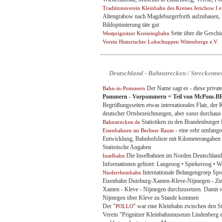
Traditionsverein Kleinbahn des Kreises Jerichow I e
Altengrabow nach Magdeburgerforth aufzubauen, Vor
Bildoptimierung täte gut
Seite über die Geschi
Westprignitzer Kreisringbahn
Verein Historischer Lokschuppen Wittenberge e.V.
Deutschland - Bahnstrecken / Streckenne
Der Name sagt es - diese privat
Bahn-in-Pommern
Pommern - Vorpommern = Teil von McPom-BR
Begrüßungsseiten etwas internationales Flair, der R
deutscher Ortsbezeichnungen, aber sonst durchaus
Statistiken zu den Brandenburger
Bahnstrecken.de
- eine sehr umfangre
Eisenbahnen im Berliner Raum
Entwicklung, Bahnhofsliste mit Kilometerangaben 
Statistische Angaben
Die Inselbahnen im Norden Deutschlands, 
Inselbahn
Informationen gelistet: Langeoog • Spiekeroog • W
Internationale Belangengroep Spo
Niederrheinbahn
Eisenbahn Duisburg-Xanten-Kleve-Nijmegen - Zielse
Xanten - Kleve - Nijmegen durchzusetzen. Damit 
Nijmegen über Kleve zu Stande kommen
Der "
" war eine Kleinbahn zwischen den S
POLLO
Verein "Prignitzer Kleinbahnmuseum Lindenberg 