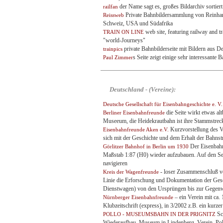
der Name sagt es, großes Bildarchiv sortiert
railfan
Private Bahnbildersammlung von Reinhard 
Reissweb
Schweiz, USA und Südafrika
web site, featuring railway and t
TRAIN ON LINE
"world-Journeys"
private Bahnbilderseite mit Bildern aus De
trainpics
s Seite zeigt einige sehr interessante
Paul Zimmer
Deutschland - (Vereine):
Deutsche Gesellschaft für Eisenbahngeschichte e. V.
die Seite wirkt etwas al
Berliner Eisenbahnfreunde
Museeum, die Heidekrautbahn ist ihre Stammstrec
Kurzvorstellung des Ve
Eisenbahnfreunde Aken e.V.
sich mit der Geschichte und dem Erhalt der Bahns
Der Eisenbahn
Görlitzer Bahnhof in Berlin um 1930
Maßstab 1:87 (H0) wieder aufzubauen. Auf den Sei
navigieren
- loser Zusammenschluß von
Kreis der Wagenfreunde
Linie die Erforschung und Dokumentation der Ge
Dienstwagen) von den Ursprüngen bis zur Gegenw
– ein Verein mit ca. 
Nürnberger Eisenbahnfreunde
Klubzeitschrift (express), in 3/2002 z.B. ein kurz
Sc
POLLO - MUSEUMSBAHN IN DER PRIGNITZ
Wiederaufbau, Museum in Lindenberg, Verein, Pol