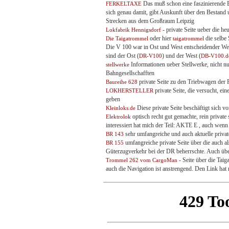
Das muß schon eine faszinierende Ba
FERKELTAXE
sich genau damit, gibt Auskunft über den Bestand 
Strecken aus dem Großraum Leipzig
- private Seite ueber die 
Lokfabrik Hennigsdorf
oder hier
die selbe
Die Taigatrommel
taigatrommel
Die V 100 war in Ost und West entscheidender Weg
sind der Ost (
) und der West (
DR-V100
DB-V100.d
Informationen ueber Stellwerke, nicht nu
stellwerke
Bahngesellschafften
private Seite zu den Triebwagen der
Baureihe 628
private Seite, die versucht, e
LOKHERSTELLER
geben
Diese private Seite beschäftigt sich vo
Kleinloks.de
optisch recht gut gemachte, rein privat
Elektrolok
interessiert hat mich der Teil: AKTE E , auch wenn 
sehr umfangreiche und auch aktuelle private
BR 143
umfangreiche private Seite über die auch al
BR 155
Güterzugverkehr bei der DR beherrschte. Auch üb
- Seite über die Tai
Trommel 262 vom CargoMan
auch die Navigation ist anstrengend. Den Link hat