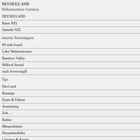
NEUSEELAND
Millenniumtour Aotearoa
NEUSEELAND
Karte NZL
Statistik NZL
einzelne Reiseetappen
90 mile beach
Lake Waikaremoana
Rainbow Valley
Milford Sound
nach Invercargill
Tips
Das Land
Reisetips
Essen & Fahren
Ausrüstung
Zelt, ...
Reifen
Bikeprobleme
Neuseelandbike
Literatur & Karten