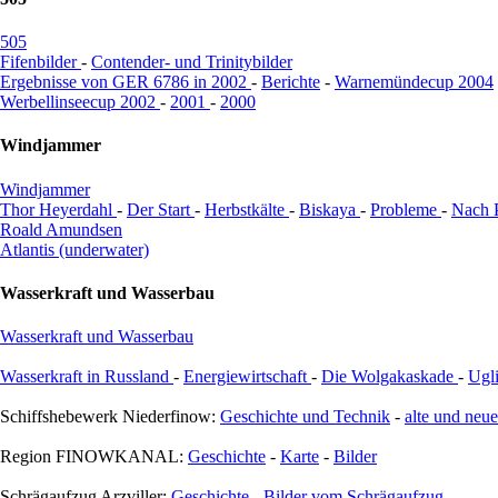
505
Fifenbilder
-
Contender- und Trinitybilder
Ergebnisse von GER 6786 in 2002
-
Berichte
-
Warnemündecup 2004
Werbellinseecup 2002
-
2001
-
2000
Windjammer
Windjammer
Thor Heyerdahl
-
Der Start
-
Herbstkälte
-
Biskaya
-
Probleme
-
Nach 
Roald Amundsen
Atlantis (underwater)
Wasserkraft und Wasserbau
Wasserkraft und Wasserbau
Wasserkraft in Russland
-
Energiewirtschaft
-
Die Wolgakaskade
-
Ugl
Schiffshebewerk Niederfinow:
Geschichte und Technik
-
alte und neu
Region FINOWKANAL:
Geschichte
-
Karte
-
Bilder
Schrägaufzug Arzviller:
Geschichte
-
Bilder vom Schrägaufzug