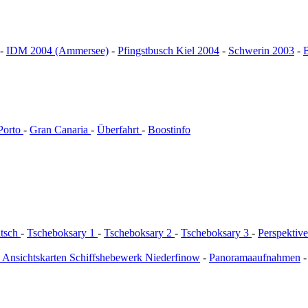
-
IDM 2004 (Ammersee)
-
Pfingstbusch Kiel 2004
-
Schwerin 2003
-
B
Porto
-
Gran Canaria
-
Überfahrt
-
Boostinfo
itsch
-
Tscheboksary 1
-
Tscheboksary 2
-
Tscheboksary 3
-
Perspektiv
e Ansichtskarten Schiffshebewerk Niederfinow
-
Panoramaaufnahmen