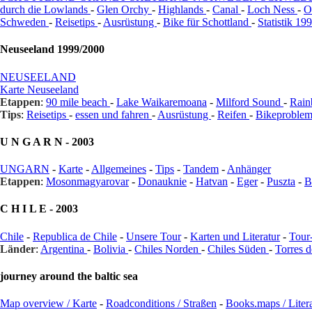
durch die Lowlands
-
Glen Orchy
-
Highlands
-
Canal
-
Loch Ness
-
O
Schweden
-
Reisetips
-
Ausrüstung
-
Bike für Schottland
-
Statistik 19
Neuseeland 1999/2000
NEUSEELAND
Karte Neuseeland
Etappen
:
90 mile beach
-
Lake Waikaremoana
-
Milford Sound
-
Rain
Tips
:
Reisetips
-
essen und fahren
-
Ausrüstung
-
Reifen
-
Bikeproble
U N G A R N - 2003
UNGARN
-
Karte
-
Allgemeines
-
Tips
-
Tandem
-
Anhänger
Etappen
:
Mosonmagyarovar
-
Donauknie
-
Hatvan
-
Eger
-
Puszta
-
B
C H I L E - 2003
Chile
-
Republica de Chile
-
Unsere Tour
-
Karten und Literatur
-
Tour
Länder
:
Argentina
-
Bolivia
-
Chiles Norden
-
Chiles Süden
-
Torres d
journey around the baltic sea
Map overview / Karte
-
Roadconditions / Straßen
-
Books.maps / Liter