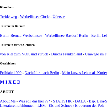
Klassiker:
Treidelweg
-
Werbellinsee Circle
-
Üdersee
Touren im Barnim
Berlin-Bernau-Werbellinsee
-
Werbellinsee-Basdorf-Berlin
-
Berlin-Le
Touren in fernen Gefilden
von Kiel zum NOK und zurück
-
Durchs Frankenland
-
Umwege im Fr
Geschichten
Frühjahr 1999
-
Nachtfahrt nach Berlin
-
Mein kurzes Leben als Kurier
M I X E D
ABOUT
About Me
-
Was soll das hier ???
-
STATISTIK
-
DALA
-
Bsp. Dala-S
Literaturempfehlungen
-
LEM
-
Eis und Schnee / Eroberung der Pole