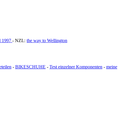
nd 1997
- NZL:
the way to Wellington
teilen
-
BIKESCHUHE
-
Test einzelner Komponenten
-
meine