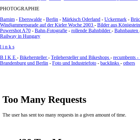
PHOTOGRAPHIE
Barnim
-
Eberswalde
-
Berlin
-
Märkisch Oderland
-
Uckermark
-
Brüc
Windjammerparade auf der Kieler Woche 2003
-
Bilder aus Königstei
Powershot A70
-
Bahn-Fotografie
-
rollende Bahnbilder
-
Bahnbauten
Railway in Hungary
l i n k s
B I K E
-
Bikehersteller
-
Teilehersteller und Bikeshops
-
recumbents -
Brandenburg und Berlin
-
Foto und Industriefoto
-
backlinks
-
others