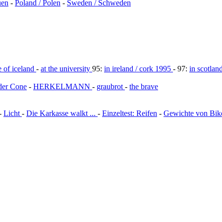
uen
-
Poland / Polen
-
Sweden / Schweden
e of iceland
-
at the university
95:
in ireland / cork 1995
- 97:
in scotla
der Cone
-
HERKELMANN
-
graubrot
-
the brave
-
Licht
-
Die Karkasse walkt ...
-
Einzeltest: Reifen
-
Gewichte von Bike