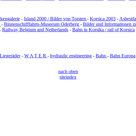
kengalerie
-
Island 2000 / Bilder von Torsten
-
Korsica 2003
-
Asbestfa
n
-
Binnenschifffahrts-Museeum Oderberg
-
Bilder und Informationen z
-
Railway Belgium and Netherlands
-
Bahn in Korsika / rail of Korsica
 Liegeräder
-
W A T E R
-
hydraulic engineering
-
Bahn
-
Bahn Europa
nach oben
siteindex