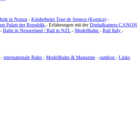
brik in Nonza
-
Kinderheim Tour de Seneca (Korsica)
-
um Palast der Republik
- Erfahrungen mit der
Digitalkamera CANON
-
Bahn in Neuseeland / Rail in NZL
-
Modellbahn
-
Rail Italy
-
-
internationale Bahn
-
Modellbahn & Magazine
-
outdoor
-
Links