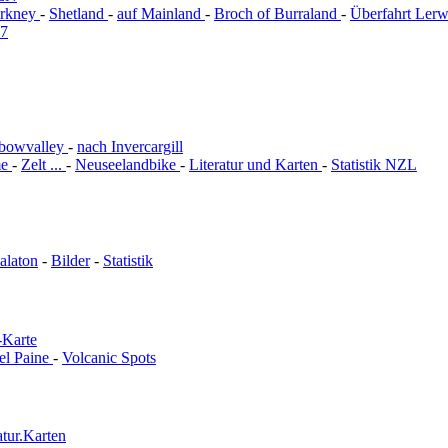
rkney
-
Shetland
-
auf Mainland
-
Broch of Burraland
-
Überfahrt Ler
97
bowvalley
-
nach Invercargill
me
-
Zelt ...
-
Neuseelandbike
-
Literatur und Karten
-
Statistik NZL
alaton
-
Bilder
-
Statistik
-Karte
el Paine
-
Volcanic Spots
atur.Karten