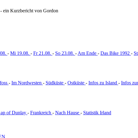
- ein Kurzbericht von Gordon
.08.
-
Mi 19.08.
-
Fr 21.08.
-
So 23.08.
-
Am Ende
-
Das Bike 1992
-
S
foss
-
Im Nordwesten
-
Südküste
-
Ostküste
-
Infos zu Island
-
Infos zu
ap of Dunlay
-
Frankreich
-
Nach Hause
-
Statistik Irland
EN