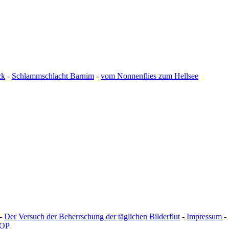
ck
-
Schlammschlacht Barnim
-
vom Nonnenflies zum Hellsee
-
Der Versuch der Beherrschung der täglichen Bilderflut
-
Impressum
-
OP