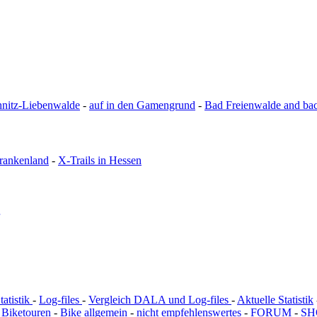
hnitz-Liebenwalde
-
auf in den Gamengrund
-
Bad Freienwalde and ba
ankenland
-
X-Trails in Hessen
tatistik
-
Log-files
-
Vergleich DALA und Log-files
-
Aktuelle Statistik
-
Biketouren
-
Bike allgemein
-
nicht empfehlenswertes
-
FORUM
-
SH