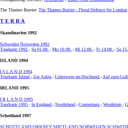
The Thames Barrier:
The Thames Barrier - Flood Defence for London
T E R R A
Skandinavien 1992
Schweden Norwegen 1992
Tourkarte 1992
-
Sa 01.08.
-
Mo 10.08.
-
Mi 12.08.
-
Fr 14.08.
-
Sa 15
ISLAND 1994
I S L A N D 1994
Tourkarte Island
-
Zur Askja
-
Unterwegs im Hochland
-
Auf zum Gull
IRLAND 1995
I R L A N D 1995
Tourkarte 1995
-
In England
-
Nordirland
-
Connemara
-
Westküste
-
G
Schottland 1997
SCHOTTLAND ORKNEY SHETLAND NORWEGEN SCHWED