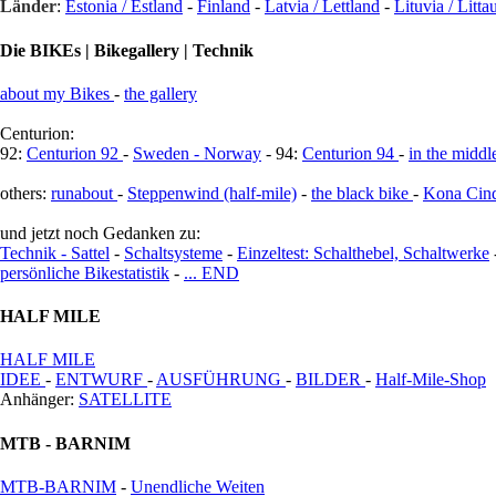
Länder
:
Estonia / Estland
-
Finland
-
Latvia / Lettland
-
Lituvia / Litta
Die BIKEs | Bikegallery | Technik
about my Bikes
-
the gallery
Centurion:
92:
Centurion 92
-
Sweden - Norway
- 94:
Centurion 94
-
in the middl
others:
runabout
-
Steppenwind (half-mile)
-
the black bike
-
Kona Cin
und jetzt noch Gedanken zu:
Technik - Sattel
-
Schaltsysteme
-
Einzeltest: Schalthebel, Schaltwerke
persönliche Bikestatistik
-
... END
HALF MILE
HALF MILE
IDEE
-
ENTWURF
-
AUSFÜHRUNG
-
BILDER
-
Half-Mile-Shop
Anhänger:
SATELLITE
MTB - BARNIM
MTB-BARNIM
-
Unendliche Weiten