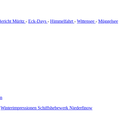
ericht Müritz
-
Eck-Days
-
Himmelfahrt
-
Wittensee
-
Müggelsee
en
-
Winterimpressionen Schiffshebewerk Niederfinow