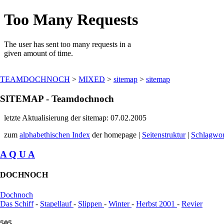
TEAMDOCHNOCH
>
MIXED
>
sitemap
>
sitemap
SITEMAP - Teamdochnoch
letzte Aktualisierung der sitemap: 07.02.2005
zum
alphabethischen Index
der homepage |
Seitenstruktur
|
Schlagwor
A Q U A
DOCHNOCH
Dochnoch
Das Schiff
-
Stapellauf
-
Slippen
-
Winter
-
Herbst 2001
-
Revier
505